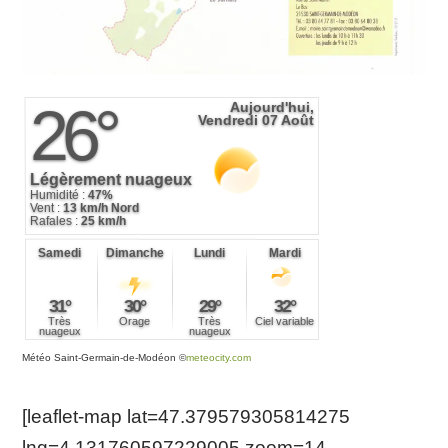
Météo Saint-Germain-de-Modéon
©
meteocity.com
[leaflet-map lat=47.379579305814275
lng=4.131760597229005 zoom=14