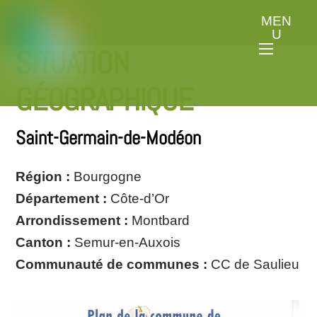
Skip
to
Menu
SITUATION
content
GÉOGRAPHIQUE
Saint-Germain-de-Modéon
Région :
Bourgogne
Département :
Côte-d’Or
Arrondissement :
Montbard
Canton :
Semur-en-Auxois
Communauté de communes :
CC de Saulieu